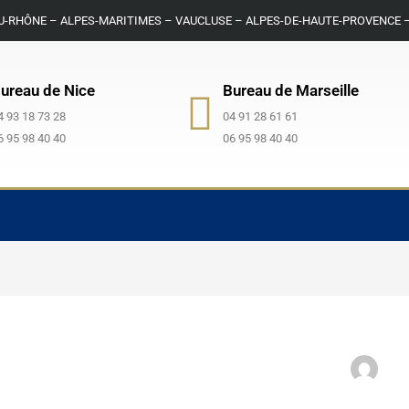
-RHÔNE – ALPES-MARITIMES – VAUCLUSE – ALPES-DE-HAUTE-PROVENCE 
ureau de Nice
Bureau de Marseille
4 93 18 73 28
04 91 28 61 61
6 95 98 40 40
06 95 98 40 40