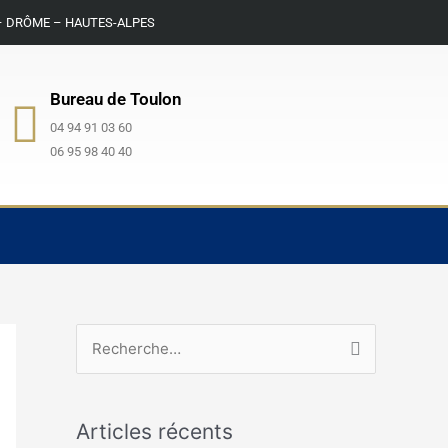
– DRÔME – HAUTES-ALPES
Bureau de Toulon
04 94 91 03 60
06 95 98 40 40
R
e
c
Articles récents
h